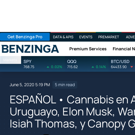
Get Benzinga Pro
DATA & APIS
EVENTS
PREMARKET
ADVE
Premium Services
Financial 
Benzinga
Markets
SPY
QQQ
BTC/USD
768.75
0.02%
715.62
0.14%
64433.90
June 5, 2020 5:19 PM
5 min read
ESPAÑOL • Cannabis en A
Uruguayo, Elon Musk, Warr
Isiah Thomas, y Canopy 