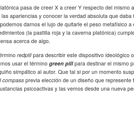
 platónica pasa de creer X a creer Y respecto del mismo 
las apariencias y conocer la verdad absoluta que daba 
odemos darnos el lujo de quitarle el peso metafísico a
imientos (la pastilla roja y la caverna platónica) cump
iensa acerca de algo.
 término
redpill
para describir este dispositivo ideológico o
mos usar el término
green pill
para destinar el mismo 
 guiño simpático al autor. Que tal si por un momento s
al compass
previa elección de un diseño que represente 
ustancias psicoactivas y las vemos desde una nueva per