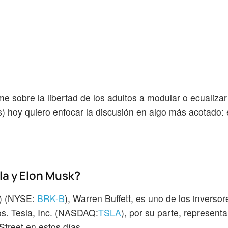
 sobre la libertad de los adultos a modular o ecualizar
s) hoy quiero enfocar la discusión en algo más acotado: e
la y Elon Musk?
) (NYSE:
BRK-B
), Warren Buffett, es uno de los inverso
os. Tesla, Inc. (NASDAQ:
TSLA
), por su parte, represent
Street en estos días.