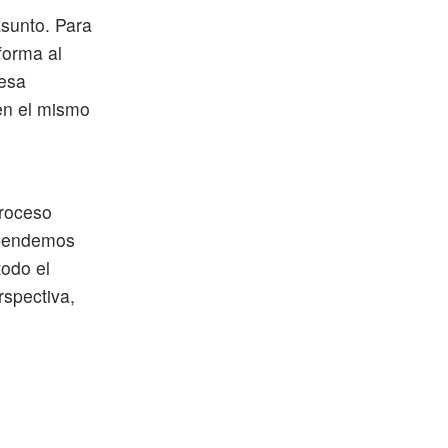
asunto. Para
forma al
 esa
len el mismo
proceso
uspendemos
todo el
spectiva,