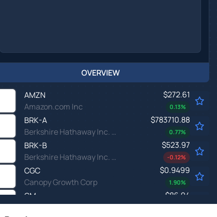
OVERVIEW
$272.61
AMZN
Amazon.com Inc
0.13
%
$783710.88
BRK-A
Berkshire Hathaway Inc. Common Stock
0.77
%
$523.97
BRK-B
Berkshire Hathaway Inc. New Common Stock
-0.12
%
$0.9499
CGC
Canopy Growth Corp
1.90
%
$86.94
GM
General Motors Co
-
%