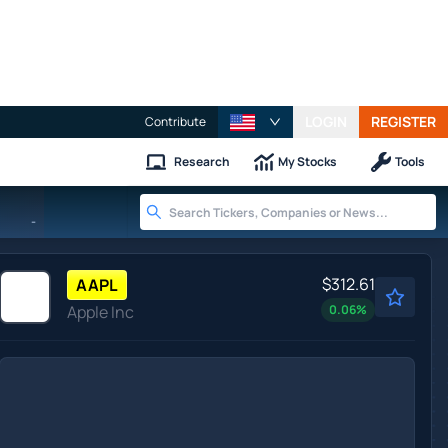
LOGIN
REGISTER
Contribute
Research
My Stocks
Tools
-
$312.61
AAPL
Apple Inc
0.06
%