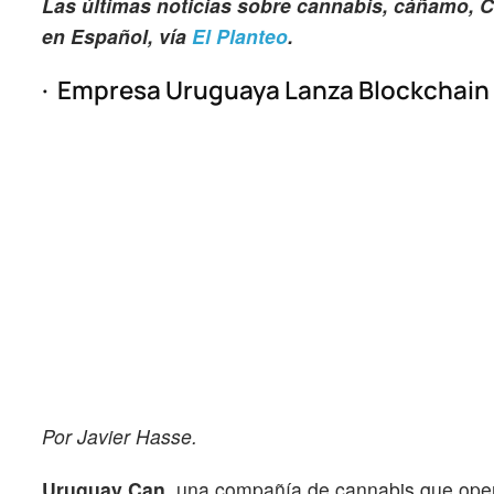
Las últimas noticias sobre cannabis, cáñamo, C
en Español, vía
El Planteo
.
· Empresa Uruguaya Lanza Blockchain
Por Javier Hasse.
Uruguay Can,
una compañía de cannabis que oper