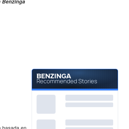
n Benzinga
$319.96
TSLA
Tesla Inc
0.13
%
$0.00010
OWPC
ONE WORLD PRODUCTS INC by One World Products Inc.
-90.9
%
Recommended Stories
a basada en