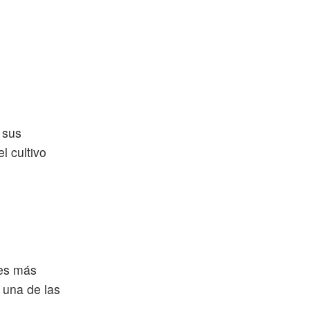
 sus
l cultivo
res más
a una de las